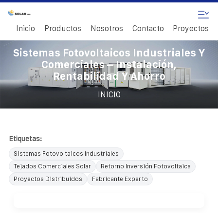
Inicio
Productos
Nosotros
Contacto
Proyectos
Sistemas Fotovoltaicos Industriales Y
Comerciales – Instalación,
Rentabilidad Y Ahorro
INICIO
Etiquetas:
Sistemas Fotovoltaicos Industriales
Tejados Comerciales Solar
Retorno Inversión Fotovoltaica
Proyectos Distribuidos
Fabricante Experto