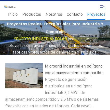
Inicio
Productos
Nosotros
Contacto
Proyectos
Proyectos Reales: Energía Solar Para Industria Y
Comercio
YOUFOTO INDUSTRIAL SOLAR
instala sistemas
fotovoltaicos llave en mano para tejados comerciales,
fábricas y proyectos de generación distribuida.
Microgrid industrial en polígono
con almacenamiento compartido
Proyecto de generación
distribuida en un polígono
industrial: 3,2 MWh de
almacenamiento compartido y 2,5 MWp de sistemas
fotovoltaicos en tejados de fábricas. Cada nave i…