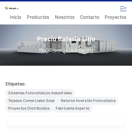
Inicio
Productos
Nosotros
Contacto
Proyectos
Precio Bateria Litio
/
INICIO
precio bateria litio
Etiquetas:
Sistemas Fotovoltaicos Industriales
Tejados Comerciales Solar
Retorno Inversión Fotovoltaica
Proyectos Distribuidos
Fabricante Experto