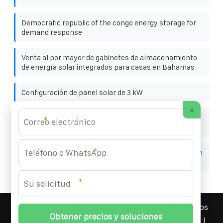
Democratic republic of the congo energy storage for
demand response
Venta al por mayor de gabinetes de almacenamiento
de energía solar integrados para casas en Bahamas
Configuración de panel solar de 3 kW
×
Método de construcción de la batería de flujo de la
*
estación de comunicación del contenedor solar Gitega
*
Cómo medir la intensidad de la batería de una estación
base de comunicaciones
*
YOUFOTO INDUSTRIAL SOLAR
© 2008-
2026 Todos los
derechos reservados. | Teléfono:
+34 91 527 43 18
|