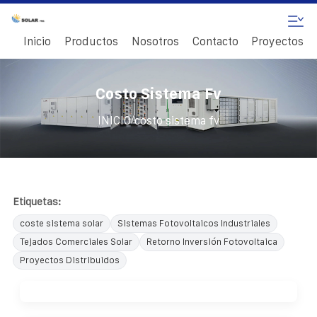
Inicio
Productos
Nosotros
Contacto
Proyectos
Costo Sistema Fv
/
INICIO
costo sistema fv
Etiquetas:
coste sistema solar
Sistemas Fotovoltaicos Industriales
Tejados Comerciales Solar
Retorno Inversión Fotovoltaica
Proyectos Distribuidos