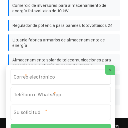
Comercio de inversores para almacenamiento de
energía fotovoltaica de 10 kW
Regulador de potencia para paneles fotovoltaicos 24
Lituania fabrica armarios de almacenamiento de
energía
Almacenamiento solar de telecomunicaciones para
minería en el cinturón de cobre de Zambia
×
*
Reseña de paneles solares ja en el Reino Unido
*
Gabinete de almacenamiento de energía con
refrigeración líquida Huijue de Irak
*
YOUFOTO INDUSTRIAL SOLAR
© 2008-
2026 Todos los