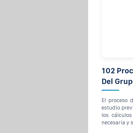
102 Proc
Del Gru
El proceso 
estudio prev
los cálculo
necesaria y 