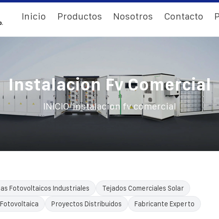
Inicio
Productos
Nosotros
Contacto
P
Instalacion Fv Comercial
/
INICIO
instalacion fv comercial
as Fotovoltaicos Industriales
Tejados Comerciales Solar
 Fotovoltaica
Proyectos Distribuidos
Fabricante Experto