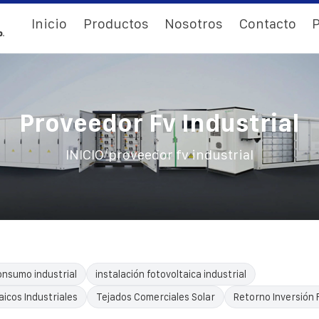
Inicio
Productos
Nosotros
Contacto
P
Proveedor Fv Industrial
/
INICIO
proveedor fv industrial
nsumo industrial
instalación fotovoltaica industrial
icos Industriales
Tejados Comerciales Solar
Retorno Inversión 