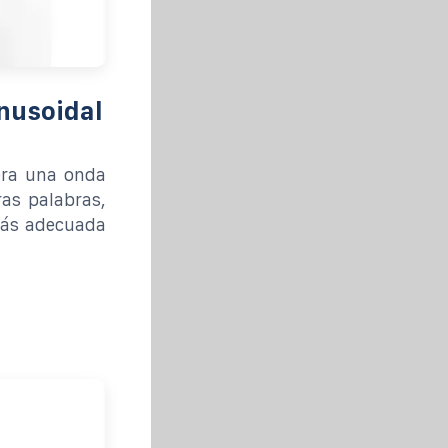
inusoidal
era una onda
ras palabras,
más adecuada