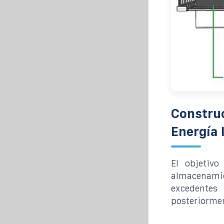
Constru
Energía 
El objetiv
almacenamie
excedentes
posteriormen