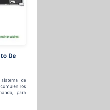
to De
 sistema de
acumulen los
manda, para