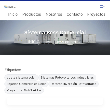
Inicio
Productos
Nosotros
Contacto
Proyectos
Sistema Bess Comercial
/
INICIO
sistema bess comercial
Etiquetas:
coste sistema solar
Sistemas Fotovoltaicos Industriales
Tejados Comerciales Solar
Retorno Inversión Fotovoltaica
Proyectos Distribuidos