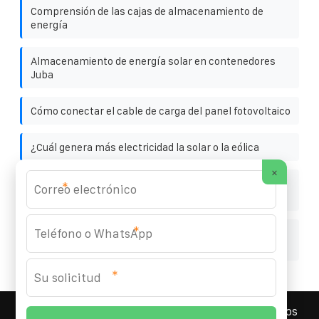
Comprensión de las cajas de almacenamiento de
energía
Almacenamiento de energía solar en contenedores
Juba
Cómo conectar el cable de carga del panel fotovoltaico
¿Cuál genera más electricidad la solar o la eólica
×
Fabricante de paneles solares para tejados en
*
Guatemala
*
Centro de energía solar para exteriores con batería
ininterrumpida
*
YOUFOTO INDUSTRIAL SOLAR
© 2008-
2026 Todos los