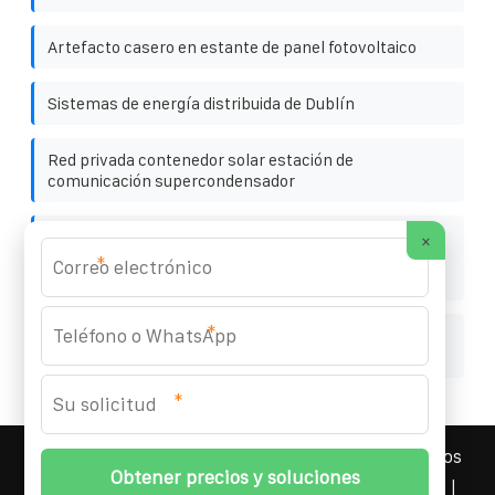
Artefacto casero en estante de panel fotovoltaico
Sistemas de energía distribuida de Dublín
Red privada contenedor solar estación de
comunicación supercondensador
Alternativas sismorresistentes para contenedores
×
móviles de almacenamiento de energía utilizados en
*
plantas siderúrgicas
*
Solución de PCB para almacenamiento de energía de
300 W
*
YOUFOTO INDUSTRIAL SOLAR
© 2008-
2026 Todos los
derechos reservados. | Teléfono:
+34 91 527 43 18
|