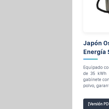
Japón O
Energía 
Equipado con
de 35 kWh m
gabinete con
polvo, garan
[Versión PD