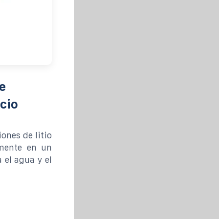
e
ecio
ones de litio
amente en un
 el agua y el