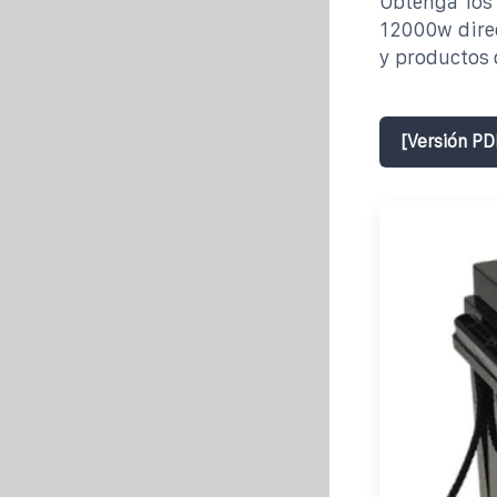
Obtenga los
12000w direc
y productos d
[Versión PD