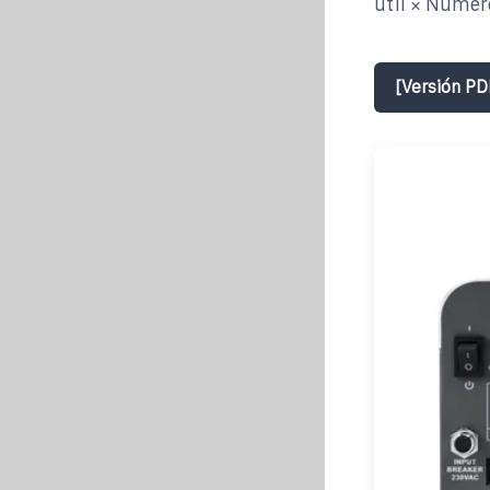
útil × Número
[Versión PD