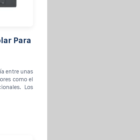
lar Para
ía entre unas
tores como el
ionales. Los