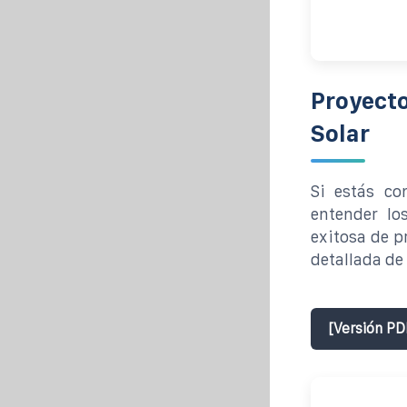
Proyecto
Solar
Si estás co
entender lo
exitosa de p
detallada de
[Versión PD