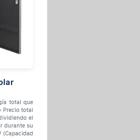
olar
gía total que
 Precio total
dividiendo el
ar durante su
 / (Capacidad