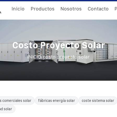
Inicio
Productos
Nosotros
Contacto
P
Costo Proyecto Solar
/
INICIO
costo proyecto solar
s comerciales solar
fábricas energía solar
coste sistema solar
ad solar