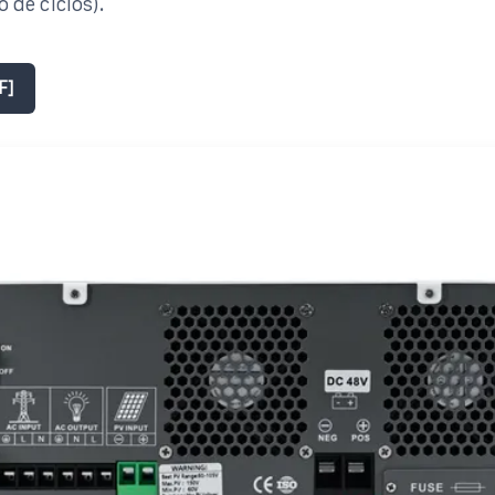
 de ciclos).
F]