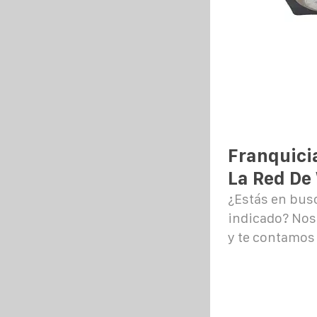
Franquici
La Red De
¿Estás en busc
indicado? Nos
y te contamos