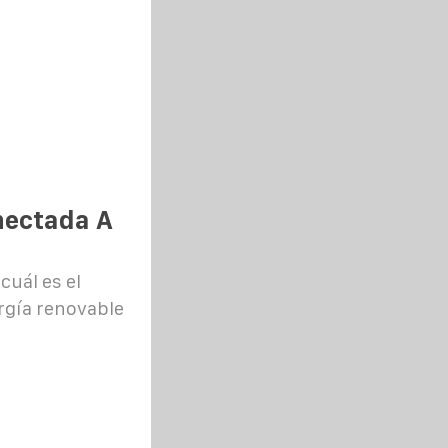
nectada A
cuál es el
rgía renovable