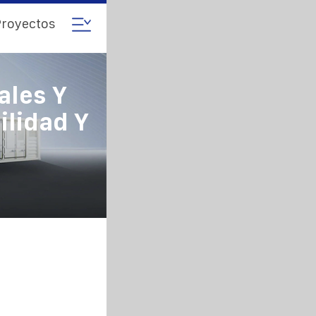
royectos
ales Y
ilidad Y