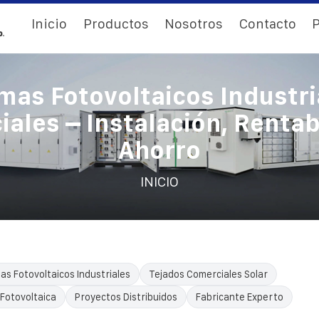
Inicio
Productos
Nosotros
Contacto
P
mas Fotovoltaicos Industri
ales – Instalación, Rentab
Ahorro
INICIO
as Fotovoltaicos Industriales
Tejados Comerciales Solar
 Fotovoltaica
Proyectos Distribuidos
Fabricante Experto