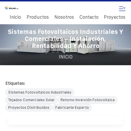
Inicio
Productos
Nosotros
Contacto
Proyectos
Sistemas Fotovoltaicos Industriales Y
Comerciales – Instalación,
Rentabilidad Y Ahorro
INICIO
Etiquetas:
Sistemas Fotovoltaicos Industriales
Tejados Comerciales Solar
Retorno Inversión Fotovoltaica
Proyectos Distribuidos
Fabricante Experto