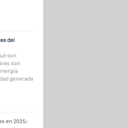
es del
qué son
ares son
energía
idad generada
es en 2025: