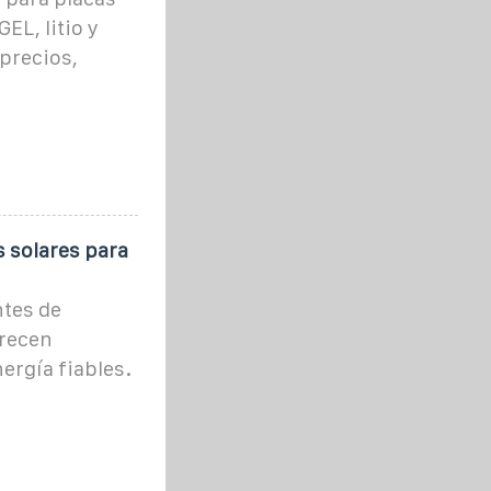
EL, litio y
precios,
s solares para
tes de
frecen
ergía fiables.