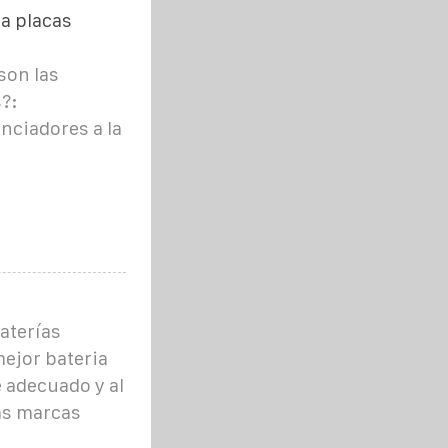
ra placas
son las
?:
nciadores a la
aterías
mejor bateria
e adecuado y al
as marcas