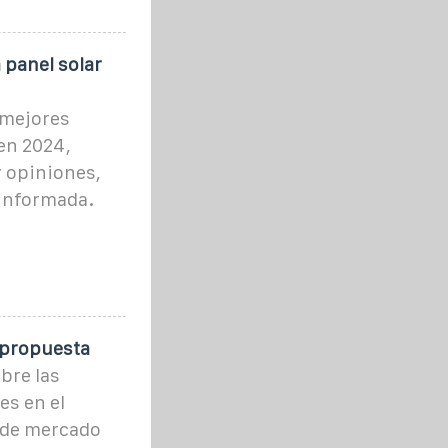
 panel solar
 mejores
en 2024,
y opiniones,
 informada.
 propuesta
bre las
es en el
 de mercado