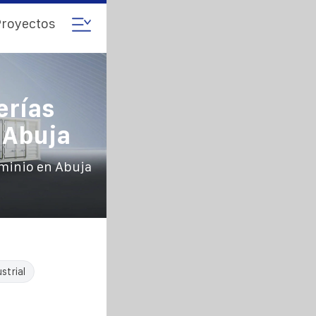
royectos
erías
 Abuja
uminio en Abuja
strial