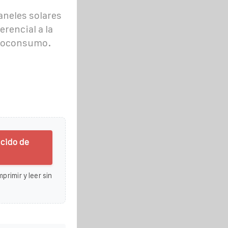
aneles solares
erencial a la
utoconsumo.
ácido de
primir y leer sin