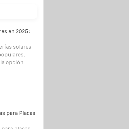
res en 2025:
rías solares
populares,
 la opción
as para Placas
 para placas