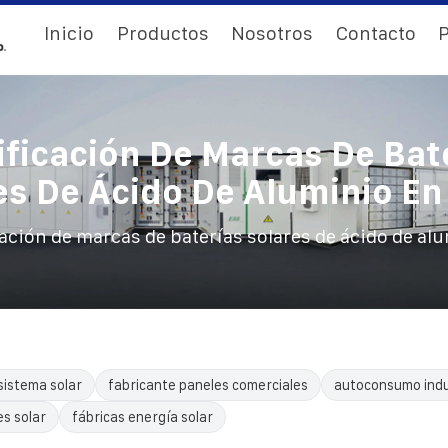
Inicio
Productos
Nosotros
Contacto
P
ificación De Marcas De Bat
es De Ácido De Aluminio En
cación de marcas de baterías solares de ácido de al
sistema solar
fabricante paneles comerciales
autoconsumo indu
es solar
fábricas energía solar