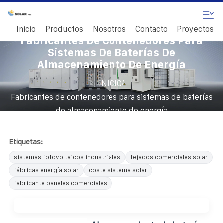
Inicio
Productos
Nosotros
Contacto
Proyectos
Fabricantes De Contenedores Para
Sistemas De Baterías De
Almacenamiento De Energía
/
INICIO
Fabricantes de contenedores para sistemas de baterías
de almacenamiento de energía
Etiquetas:
sistemas fotovoltaicos industriales
tejados comerciales solar
fábricas energía solar
coste sistema solar
fabricante paneles comerciales