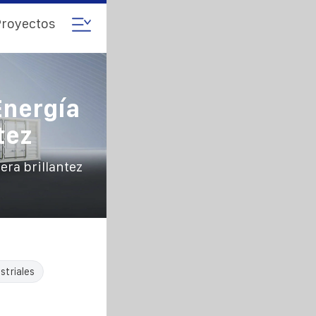
royectos
Energía
tez
ra brillantez
striales