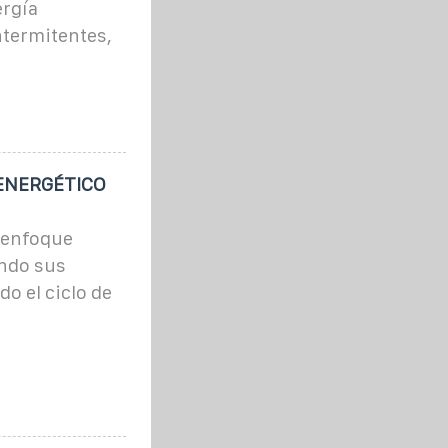
ergía
ntermitentes,
ENERGÉTICO
 enfoque
ando sus
do el ciclo de