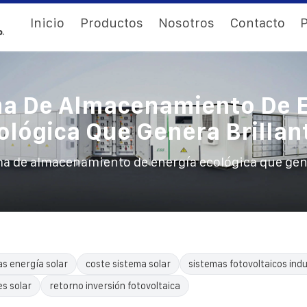
Inicio
Productos
Nosotros
Contacto
P
a De Almacenamiento De 
ológica Que Genera Brillan
a de almacenamiento de energía ecológica que gene
as energía solar
coste sistema solar
sistemas fotovoltaicos indu
es solar
retorno inversión fotovoltaica