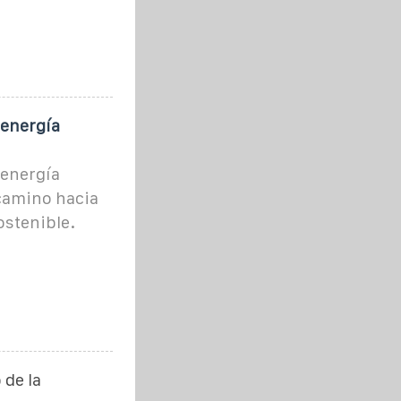
 energía
 energía
camino hacia
ostenible.
 de la