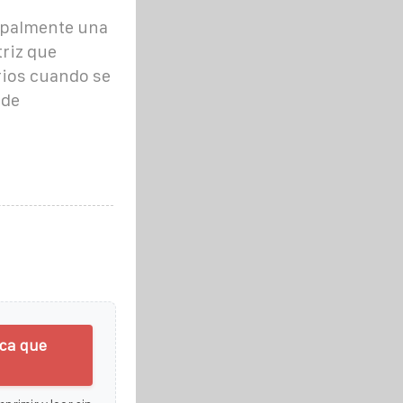
cipalmente una
riz que
rios cuando se
 de
ica que