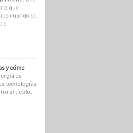
riz que
rios cuando se
 de
as y cómo
ergía de
es tecnologías
tro artículo.