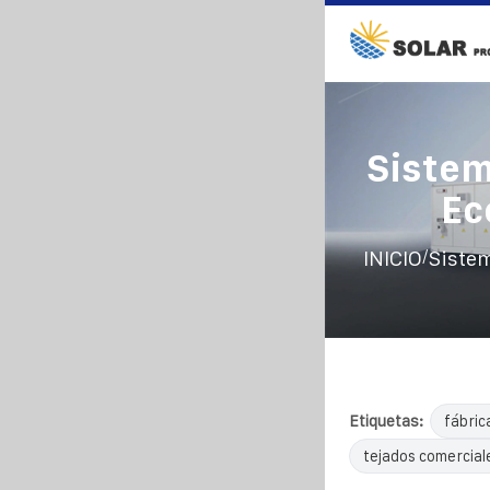
Sistem
Ec
/
INICIO
Sistem
Etiquetas:
fábric
tejados comercial