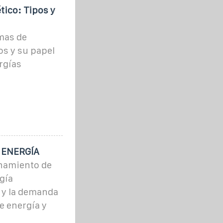
ico: Tipos y
mas de
s y su papel
ergías
 ENERGÍA
enamiento de
gía
 y la demanda
e energía y