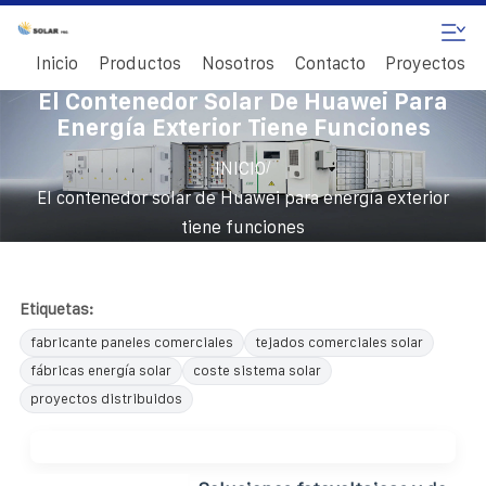
Inicio
Productos
Nosotros
Contacto
Proyectos
El Contenedor Solar De Huawei Para
Energía Exterior Tiene Funciones
/
INICIO
El contenedor solar de Huawei para energía exterior
tiene funciones
Etiquetas:
fabricante paneles comerciales
tejados comerciales solar
fábricas energía solar
coste sistema solar
proyectos distribuidos