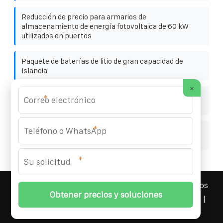
Reducción de precio para armarios de
almacenamiento de energía fotovoltaica de 60 kW
utilizados en puertos
Paquete de baterías de litio de gran capacidad de
Islandia
×
La singular industria de baterías de almacenamiento
*
de energía de Singapur
*
Fabricante de módulos solares de silicio
monocristalino de Seychelles
*
YOUFOTO INDUSTRIAL SOLAR
© 2008-
2026 Todos los
derechos reservados. | Teléfono:
+34 91 527 43 18
|
Mapa del sitio