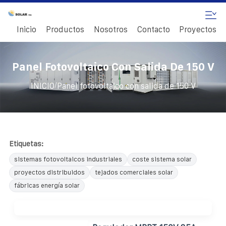
Inicio
Productos
Nosotros
Contacto
Proyectos
Panel Fotovoltaico Con Salida De 150 V
/
INICIO
Panel fotovoltaico con salida de 150 V
Etiquetas:
sistemas fotovoltaicos industriales
coste sistema solar
proyectos distribuidos
tejados comerciales solar
fábricas energía solar