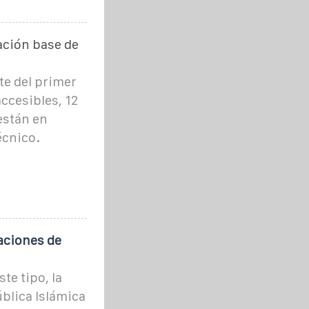
ación base de
te del primer
accesibles, 12
 están en
écnico.
aciones de
te tipo, la
ública Islámica