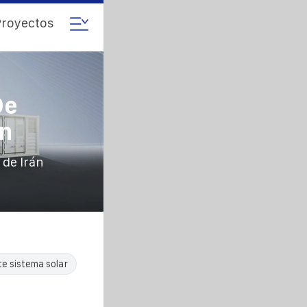
royectos
De
án
de Irán
te sistema solar