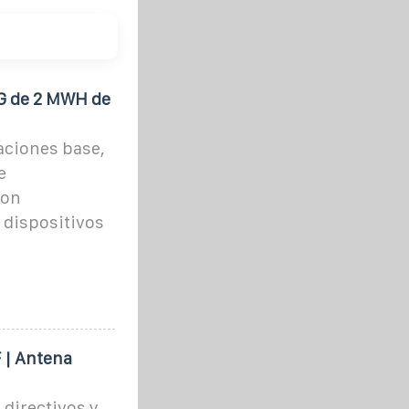
G de 2 MWH de
aciones base,
e
son
s dispositivos
 | Antena
 directivos y