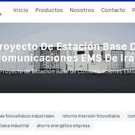
Inicio
Productos
Nosotros
Contacto
P
royecto De Estación Base 
omunicaciones EMS De Ir
Proyecto de Estación Base de Comunicaciones EMS 
as fotovoltaicos industriales
retorno inversión fotovoltaica
cos
taica industrial
ahorro energético empresa