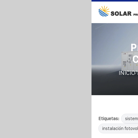
P
C
/
INICIO
Etiquetas:
sistem
instalación fotovol