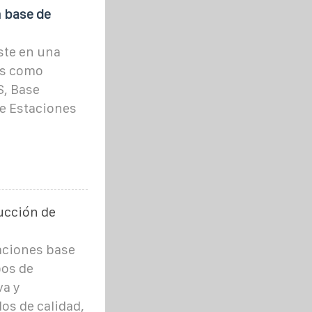
n base de
ste en una
os como
S, Base
e Estaciones
ucción de
taciones base
pos de
va y
os de calidad,