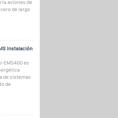
ría aviones de
cero de largo
MS instalación
HJ-EMS400 es
nergética
va de sistemas
to de