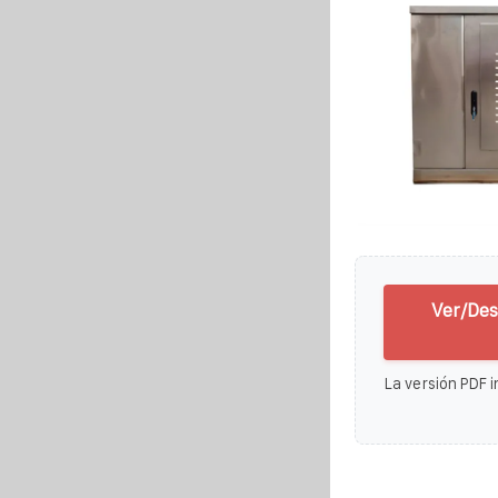
Ver/Des
La versión PDF i