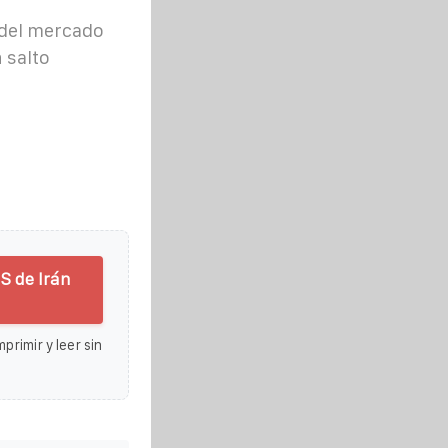
 del mercado
 salto
S de Irán
primir y leer sin