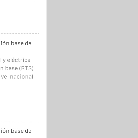
ción base de
l y eléctrica
ón base (BTS)
ivel nacional
ción base de