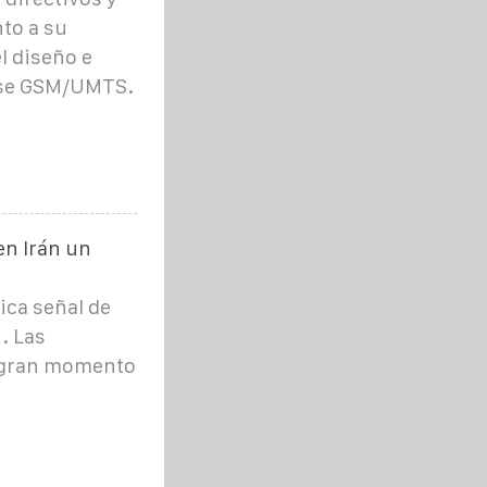
to a su
l diseño e
ase GSM/UMTS.
en Irán un
ica señal de
. Las
 gran momento