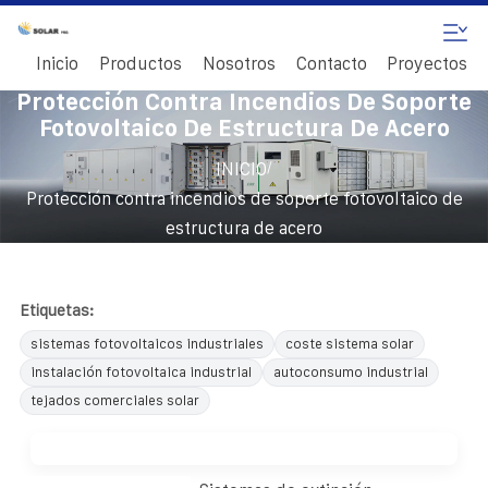
Inicio
Productos
Nosotros
Contacto
Proyectos
Protección Contra Incendios De Soporte
Fotovoltaico De Estructura De Acero
/
INICIO
Protección contra incendios de soporte fotovoltaico de
estructura de acero
Etiquetas:
sistemas fotovoltaicos industriales
coste sistema solar
instalación fotovoltaica industrial
autoconsumo industrial
tejados comerciales solar