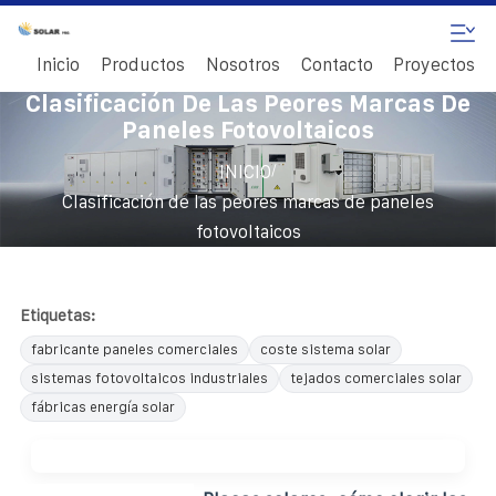
Inicio
Productos
Nosotros
Contacto
Proyectos
Clasificación De Las Peores Marcas De
Paneles Fotovoltaicos
/
INICIO
Clasificación de las peores marcas de paneles
fotovoltaicos
Etiquetas:
fabricante paneles comerciales
coste sistema solar
sistemas fotovoltaicos industriales
tejados comerciales solar
fábricas energía solar