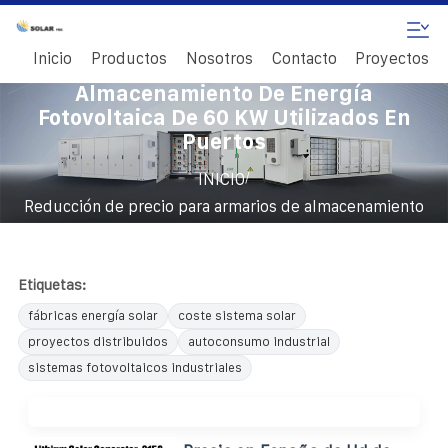
Inicio
Productos
Nosotros
Contacto
Proyectos
Reducción De Precio Para Armarios De
Almacenamiento De Energía
Fotovoltaica De 60 KW Utilizados En
Puertos
/
INICIO
Reducción de precio para armarios de almacenamiento
de energía fotovoltaica de 60 kW utilizados en puertos
Etiquetas:
fábricas energía solar
coste sistema solar
proyectos distribuidos
autoconsumo industrial
sistemas fotovoltaicos industriales