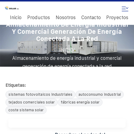
Inicio
Productos
Nosotros
Contacto
Proyectos
Almacenamiento De Energía Industrial
Y Comercial Generación De Energía
Conectada A La Red
/
INICIO
Almacenamiento de energía industrial y comercial
generación de energía conectada a la red
Etiquetas:
sistemas fotovoltaicos industriales
autoconsumo industrial
tejados comerciales solar
fábricas energía solar
coste sistema solar