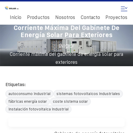
Inicio
Productos
Nosotros
Contacto
Proyectos
Corriente Máxima Del Gabinete De
Energía Solar Para Exteriores
/
INICIO
Corriente máxima del gabinete de energía solar para
exteriores
Etiquetas:
autoconsumo industrial
sistemas fotovoltaicos industriales
fábricas energía solar
coste sistema solar
instalación fotovoltaica industrial