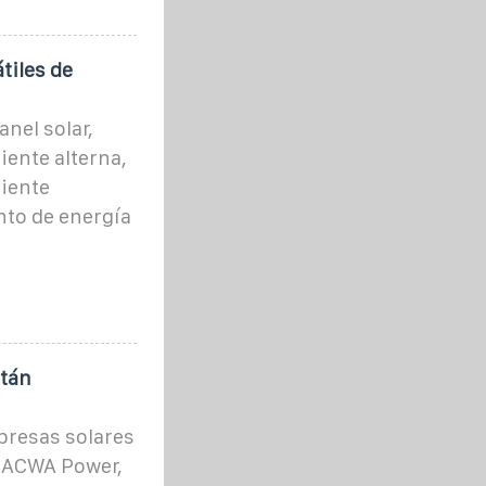
tiles de
nel solar,
iente alterna,
riente
to de energía
stán
presas solares
, ACWA Power,