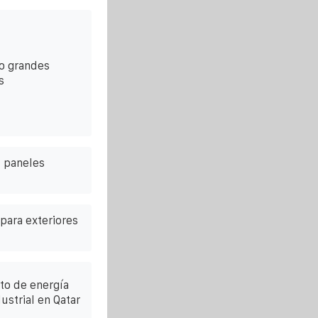
io grandes
s
s paneles
 para exteriores
to de energía
ustrial en Qatar