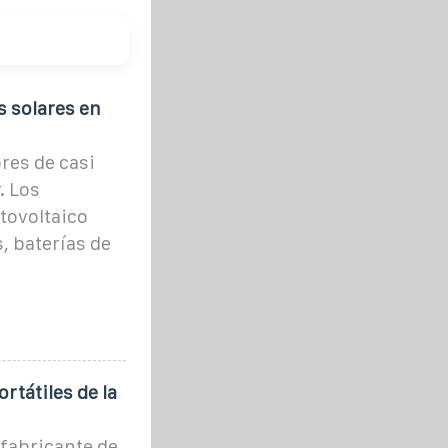
s solares en
res de casi
. Los
tovoltaico
, baterías de
rtátiles de la
fabricante de