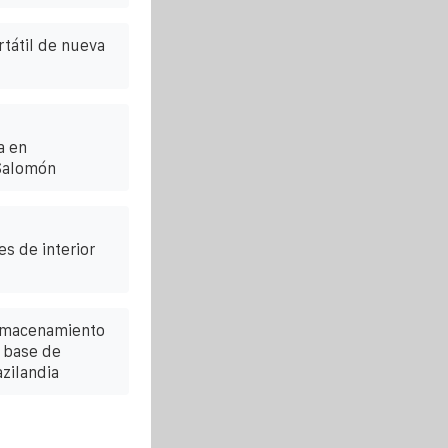
tátil de nueva
a en
 Salomón
es de interior
almacenamiento
 base de
zilandia