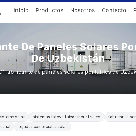
Inicio
Productos
Nosotros
Contacto
P
ante De Paneles Solares Por
De Uzbekistán
/
O
Fabricante de paneles solares portátiles de Uzbe
sistema solar
sistemas fotovoltaicos industriales
fabricante pa
trial
tejados comerciales solar