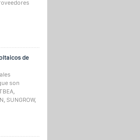
proveedores
oltaicos de
ales
 que son
TBEA,
AN, SUNGROW,