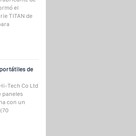
ormó el
rie TITAN de
para
portátiles de
Hi-Tech Co Ltd
e paneles
ana con un
 (70