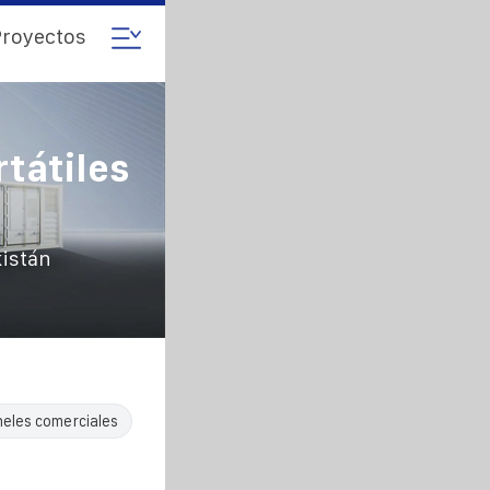
royectos
tátiles
kistán
neles comerciales