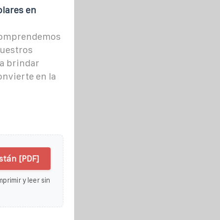
olares en
, comprendemos
Nuestros
a brindar
onvierte en la
stán [PDF]
primir y leer sin