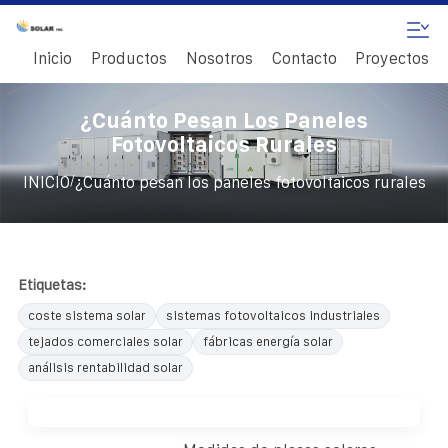
Inicio
Productos
Nosotros
Contacto
Proyectos
¿Cuánto Pesan Los Paneles
Fotovoltaicos Rurales
/
INICIO
¿Cuánto pesan los paneles fotovoltaicos rurales
Etiquetas:
coste sistema solar
sistemas fotovoltaicos industriales
tejados comerciales solar
fábricas energía solar
análisis rentabilidad solar