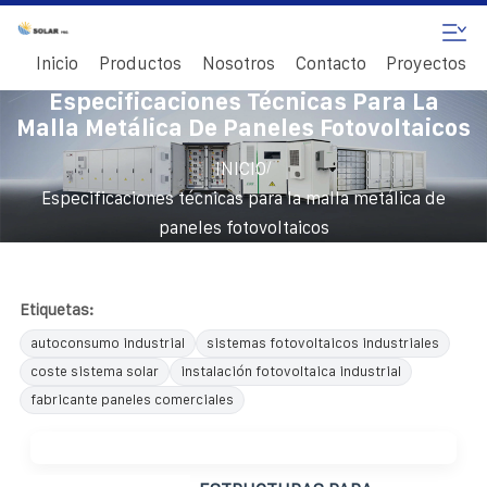
Inicio
Productos
Nosotros
Contacto
Proyectos
Especificaciones Técnicas Para La
Malla Metálica De Paneles Fotovoltaicos
/
INICIO
Especificaciones técnicas para la malla metálica de
paneles fotovoltaicos
Etiquetas:
autoconsumo industrial
sistemas fotovoltaicos industriales
coste sistema solar
instalación fotovoltaica industrial
fabricante paneles comerciales