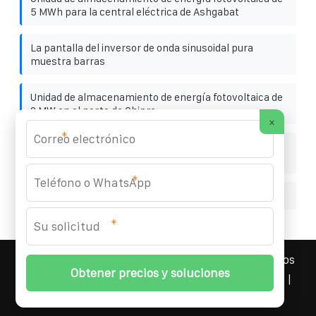
5 MWh para la central eléctrica de Ashgabat
La pantalla del inversor de onda sinusoidal pura
muestra barras
Unidad de almacenamiento de energía fotovoltaica de
2 MW en el norte de Chipre
×
*
Fabricante de sistemas de control de temperatura
para almacenamiento de energía en Manila
*
Empresa fábrica de vidrio solar
*
YOUFOTO INDUSTRIAL SOLAR
© 2008-
2026 Todos los
derechos reservados. | Teléfono:
+34 91 527 43 18
|
Mapa del sitio