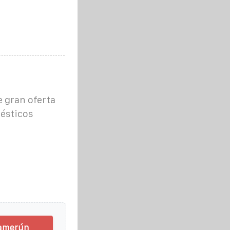
e gran oferta
ésticos
 Camerún