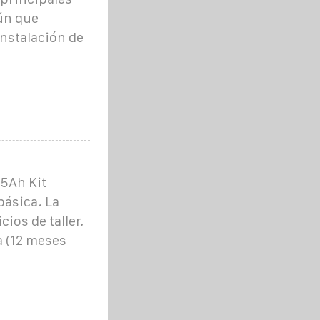
ún que
instalación de
25Ah Kit
básica. La
cios de taller.
a (12 meses