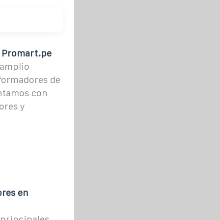
| Promart.pe
 amplio
sformadores de
ontamos con
ores y
ores en
 principales