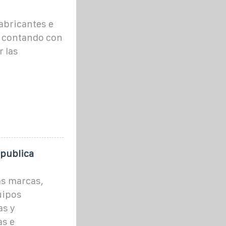
abricantes e
, contando con
r las
epublica
as marcas,
uipos
as y
as e