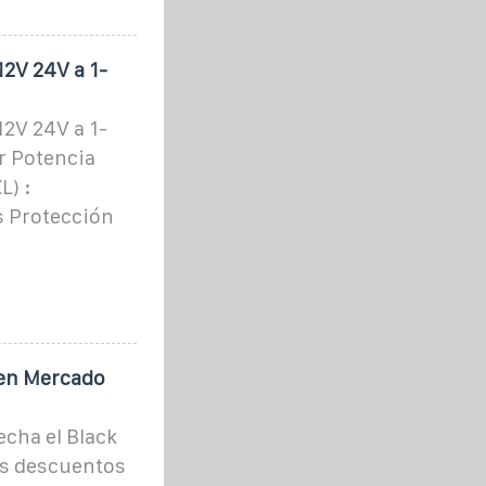
12V 24V a 1-
12V 24V a 1-
r Potencia
L) :
s Protección
 en Mercado
echa el Black
es descuentos