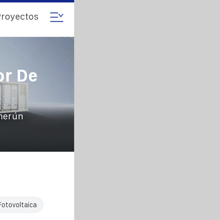
royectos
or De
amerún
Fotovoltaica