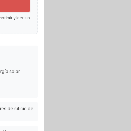
primir y leer sin
rgía solar
es de silicio de