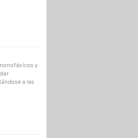
 monofásicos y
ndar
tándose a las