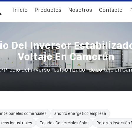
Inicio
Productos
Nosotros
Contacto
P
io Del Inversor Estabilizad
Voltaje En Camerún
/
O
Precio del inversor estabilizador de voltaje en C
ante paneles comerciales
ahorro energético empresa
icos Industriales
Tejados Comerciales Solar
Retorno Inversión 