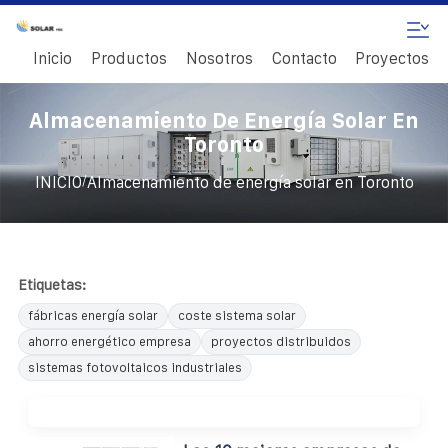
Inicio
Productos
Nosotros
Contacto
Proyectos
Almacenamiento De Energía Solar En
Toronto
/
INICIO
Almacenamiento de energía solar en Toronto
Etiquetas:
fábricas energía solar
coste sistema solar
ahorro energético empresa
proyectos distribuidos
sistemas fotovoltaicos industriales