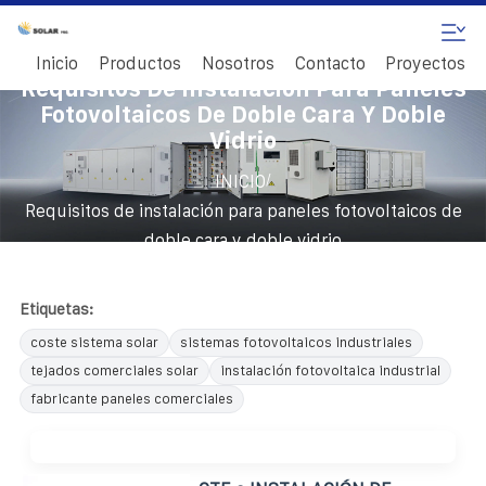
Inicio
Productos
Nosotros
Contacto
Proyectos
Requisitos De Instalación Para Paneles
Fotovoltaicos De Doble Cara Y Doble
Vidrio
/
INICIO
Requisitos de instalación para paneles fotovoltaicos de
doble cara y doble vidrio
Etiquetas:
coste sistema solar
sistemas fotovoltaicos industriales
tejados comerciales solar
instalación fotovoltaica industrial
fabricante paneles comerciales