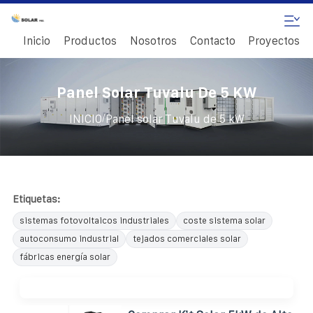
Inicio
Productos
Nosotros
Contacto
Proyectos
Panel Solar Tuvalu De 5 KW
/
INICIO
Panel solar Tuvalu de 5 kW
Etiquetas:
sistemas fotovoltaicos industriales
coste sistema solar
autoconsumo industrial
tejados comerciales solar
fábricas energía solar