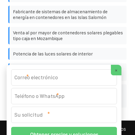
Fabricante de sistemas de almacenamiento de
energía en contenedores en las Islas Salomón
Venta al por mayor de contenedores solares plegables
tipo caja en Mozambique
Potencia de las luces solares de interior
¿Cuál es el precio mayorista de los inversores en
×
Brasil
*
Licitación de baterías de almacenamiento de energía
*
para estaciones base de telecomunicaciones de
Suazilandia
*
YOUFOTO INDUSTRIAL SOLAR
© 2008-
2026 Todos los