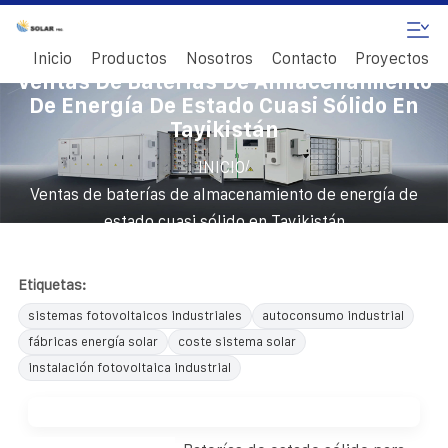
Inicio
Productos
Nosotros
Contacto
Proyectos
Ventas De Baterías De Almacenamiento
De Energía De Estado Cuasi Sólido En
Tayikistán
/
INICIO
Ventas de baterías de almacenamiento de energía de
estado cuasi sólido en Tayikistán
Etiquetas:
sistemas fotovoltaicos industriales
autoconsumo industrial
fábricas energía solar
coste sistema solar
instalación fotovoltaica industrial