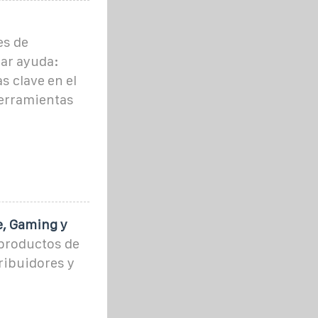
es de
ar ayuda:
s clave en el
herramientas
e, Gaming y
 productos de
ribuidores y