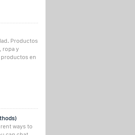
dad. Productos
, ropa y
 productos en
thods)
erent ways to
ou can chat