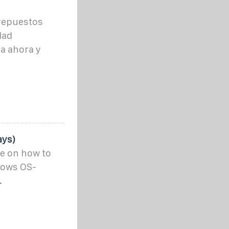
repuestos
dad
a ahora y
ays)
de on how to
dows OS-
.