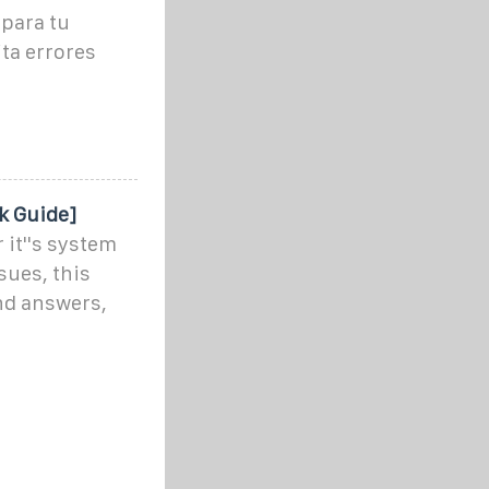
para tu
ta errores
k Guide]
it''s system
sues, this
nd answers,