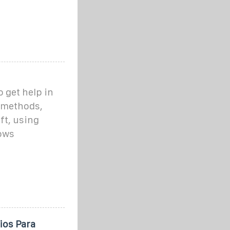
 get help in
t methods,
ft, using
ows
ios Para