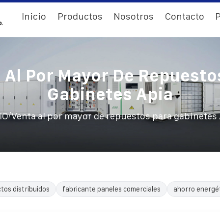
Inicio
Productos
Nosotros
Contacto
P
 Al Por Mayor De Repuesto
Gabinetes Apia
/
IO
Venta al por mayor de repuestos para gabinetes
tos distribuidos
fabricante paneles comerciales
ahorro energé