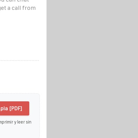
t a call from
pia [PDF]
primir y leer sin