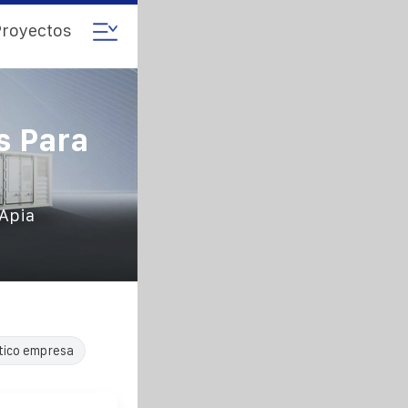
royectos
s Para
 Apia
tico empresa