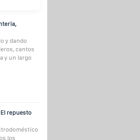
teria,
do y dando
leros, cantos
a y un largo
El repuesto
ectrodoméstico
os los