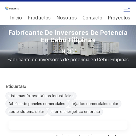
Inicio
Productos
Nosotros
Contacto
Proyectos
Fabricante De Inversores De Potencia
En Cebú Filipinas
/
INICIO
Fabricante de inversores de potencia en Cebú Filipinas
Etiquetas:
sistemas fotovoltaicos industriales
fabricante paneles comerciales
tejados comerciales solar
coste sistema solar
ahorro energético empresa