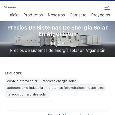
Inicio
Productos
Nosotros
Contacto
Proyectos
Precios De Sistemas De Energía Solar
En Afganistán
/
INICIO
Precios de sistemas de energía solar en Afganistán
Etiquetas:
coste sistema solar
fábricas energía solar
autoconsumo industrial
sistemas fotovoltaicos industriales
tejados comerciales solar