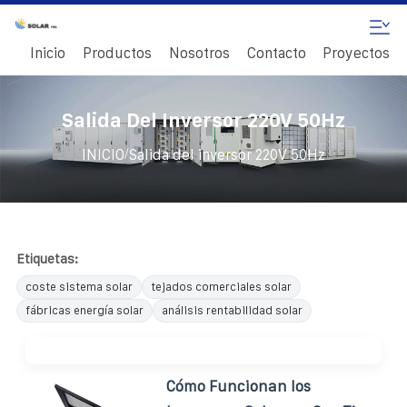
Inicio
Productos
Nosotros
Contacto
Proyectos
Salida Del Inversor 220V 50Hz
/
INICIO
Salida del inversor 220V 50Hz
Etiquetas:
coste sistema solar
tejados comerciales solar
fábricas energía solar
análisis rentabilidad solar
Cómo Funcionan los