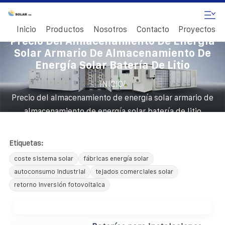
Inicio
Productos
Nosotros
Contacto
Proyectos
Precio Del Almacenamiento De Energía
Solar Armario De Almacenamiento De
Energía Solar Batería De Litio
/
INICIO
Precio del almacenamiento de energía solar armario de
almacenamiento de energía solar batería de litio
Etiquetas:
coste sistema solar
fábricas energía solar
autoconsumo industrial
tejados comerciales solar
retorno inversión fotovoltaica