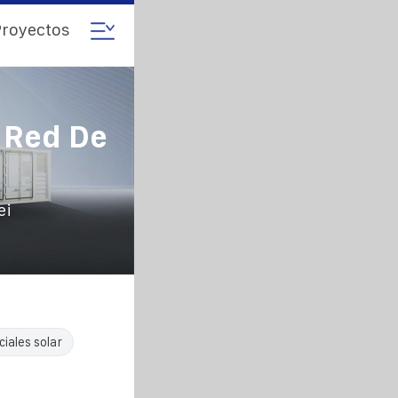
royectos
 Red De
ei
iales solar