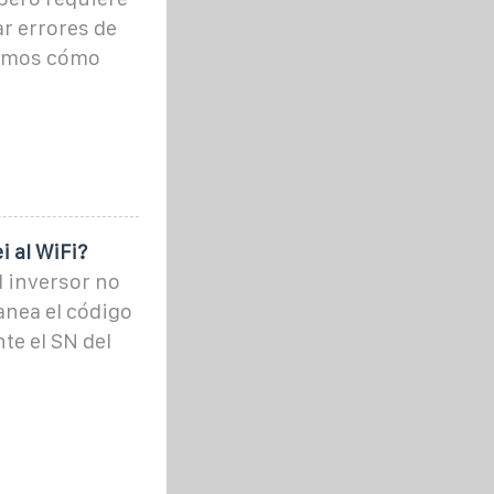
ar errores de
camos cómo
 al WiFi?
el inversor no
anea el código
te el SN del