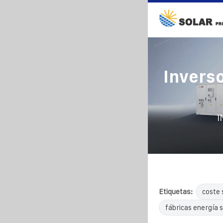
Invers
I
Etiquetas:
coste 
fábricas energía s