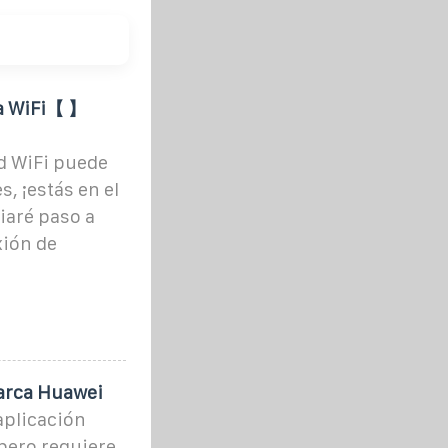
a WiFi【 ️】
d WiFi puede
, ¡estás en el
uiaré paso a
xión de
marca Huawei
aplicación
pero requiere