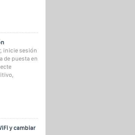
ón
, inicie sesión
la de puesta en
necte
itivo,
iFi y cambiar