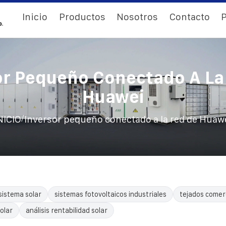
Inicio
Productos
Nosotros
Contacto
P
or Pequeño Conectado A La
Huawei
/
NICIO
Inversor pequeño conectado a la red de Huaw
sistema solar
sistemas fotovoltaicos industriales
tejados comerc
olar
análisis rentabilidad solar