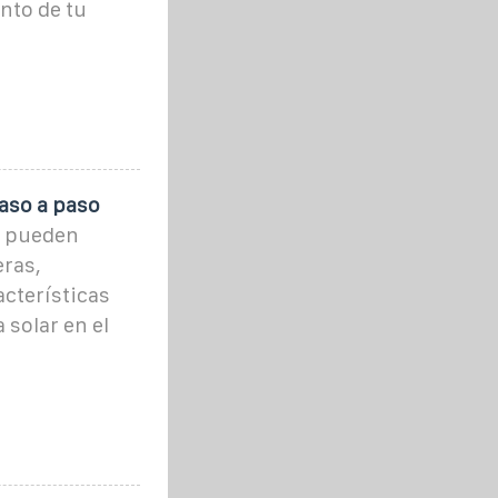
nto de tu
paso a paso
i pueden
eras,
acterísticas
 solar en el