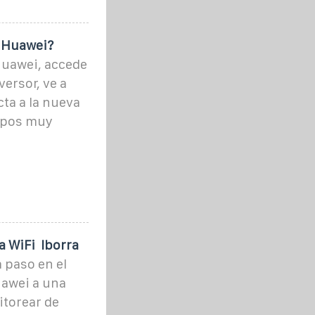
r Huawei?
Huawei, accede
versor, ve a
cta a la nueva
ipos muy
WiFi ️ Iborra
 paso en el
uawei a una
itorear de