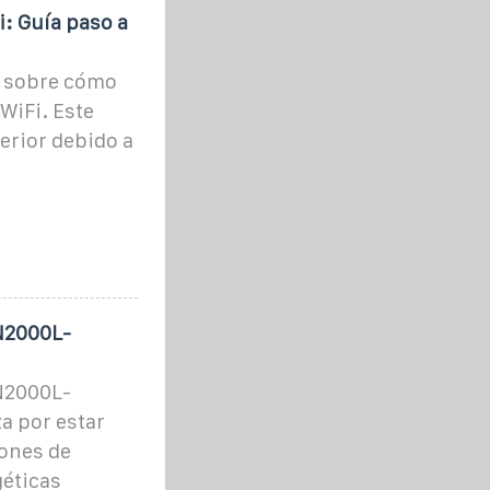
: Guía paso a
5 sobre cómo
WiFi. Este
erior debido a
N2000L-
N2000L-
a por estar
iones de
géticas