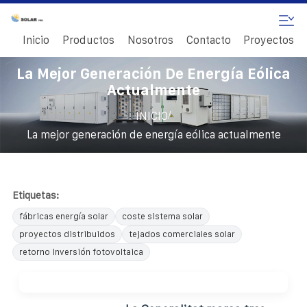
Inicio
Productos
Nosotros
Contacto
Proyectos
La Mejor Generación De Energía Eólica
Actualmente
/
INICIO
La mejor generación de energía eólica actualmente
Etiquetas:
fábricas energía solar
coste sistema solar
proyectos distribuidos
tejados comerciales solar
retorno inversión fotovoltaica