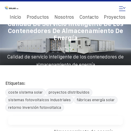
Inicio
Productos
Nosotros
Contacto
Proyectos
Calidad De Servicio Inteligente De Los
Contenedores De Almacenamiento De
Energía
/
INICIO
Calidad de servicio inteligente de los contenedores de
almacenamiento de energía
Etiquetas:
coste sistema solar
proyectos distribuidos
sistemas fotovoltaicos industriales
fábricas energía solar
retorno inversión fotovoltaica