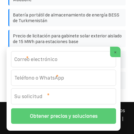
Batería portátil de almacenamiento de energía BESS
de Turkmenistán
Precio de licitación para gabinete solar exterior aislado
de 15 MWh para estaciones base
×
¿Cuántos kilovatios-hora de electricidad produce un
*
panel solar de 550 vatios
*
¿Cuál es el tamaño adecuado de los componentes de
un panel fotovoltaico
*
YOUFOTO INDUSTRIAL SOLAR
© 2008-
2026 Todos los
derechos reservados. | Teléfono:
+34 91 527 43 18
|
Mapa del sitio