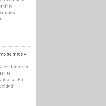
tir la
términos
les
ómo se mide y
de los factores
ar el
oltaica. En
pacidad