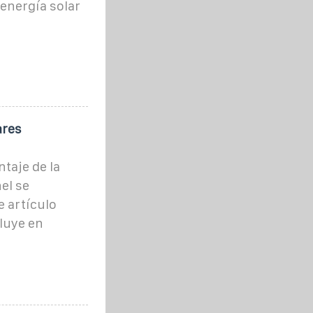
energía solar
ares
taje de la
el se
e artículo
luye en