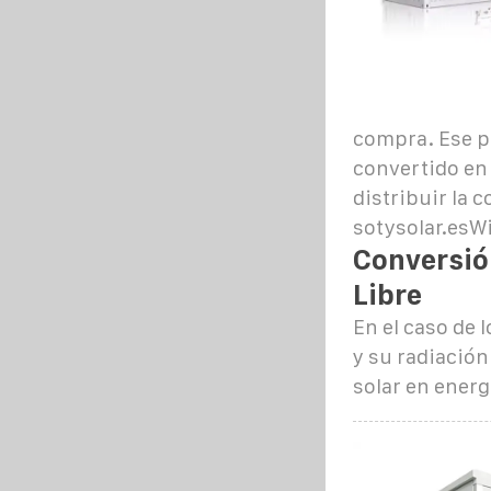
compra. Ese po
convertido en 
distribuir la c
sotysolar.esW
Conversión
Libre
En el caso de l
y su radiación
solar en energí