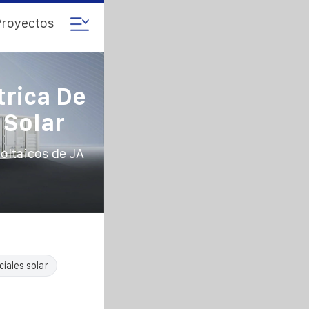
royectos
trica De
 Solar
voltaicos de JA
iales solar