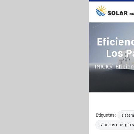
Eficien
Los P
/
INICIO
Eficien
Etiquetas:
sistem
fábricas energía s