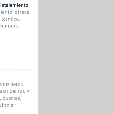
ristalamiento
miento) ofrece
o térmico,
s común y
a luz del sol
lor del sol. A
 puertas,
ol solar