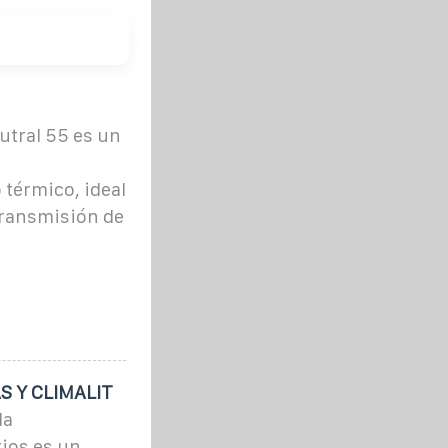
tral 55 es un
 térmico, ideal
transmisión de
S Y CLIMALIT
la
rios es un