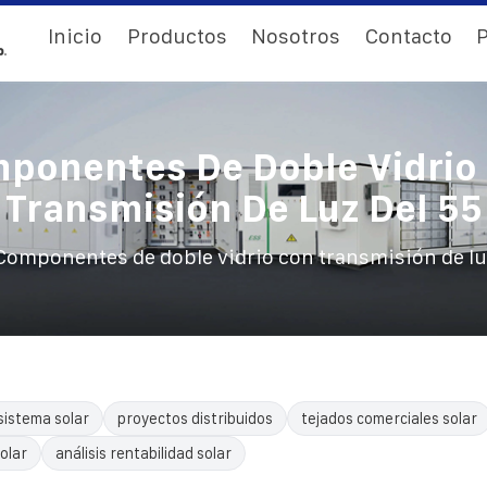
Inicio
Productos
Nosotros
Contacto
P
ponentes De Doble Vidrio
Transmisión De Luz Del 55
Componentes de doble vidrio con transmisión de lu
sistema solar
proyectos distribuidos
tejados comerciales solar
olar
análisis rentabilidad solar