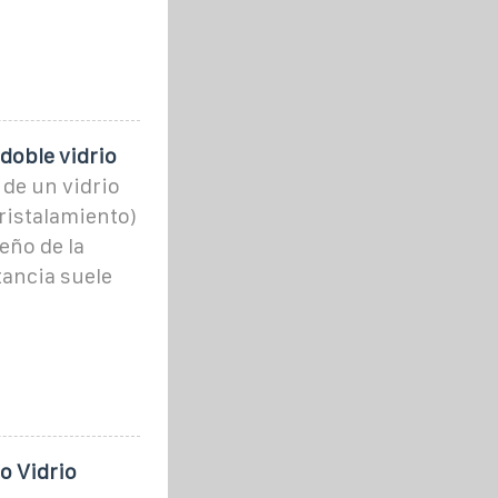
doble vidrio
 de un vidrio
cristalamiento)
seño de la
tancia suele
o Vidrio