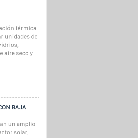
lación térmica
ar unidades de
idrios,
 aire seco y
CON BAJA
nan un amplio
ctor solar,