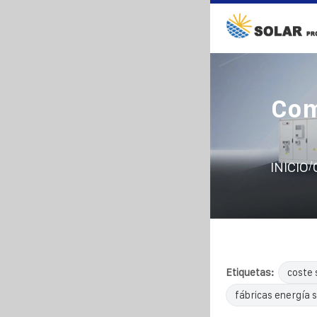
Com
/
INICIO
Etiquetas:
coste 
fábricas energía s