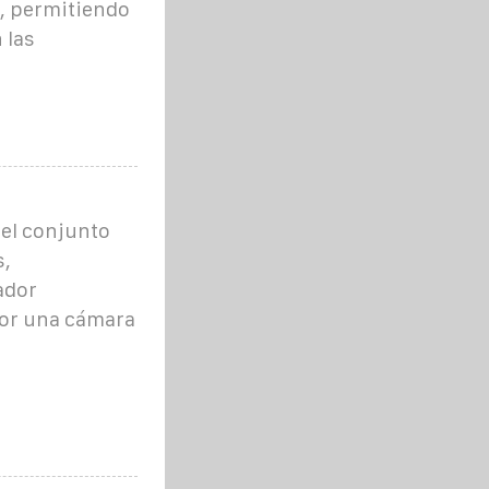
, permitiendo
 las
 el conjunto
s,
ador
ior una cámara