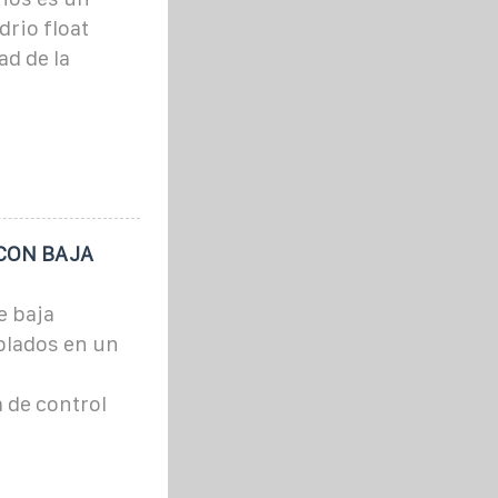
drio float
ad de la
CON BAJA
e baja
blados en un
 de control