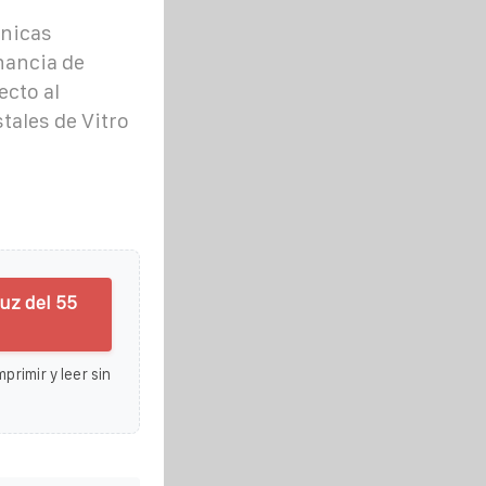
cnicas
nancia de
ecto al
tales de Vitro
uz del 55
primir y leer sin