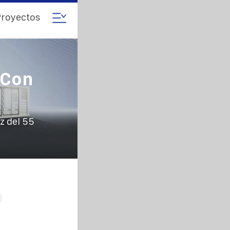
royectos
 Con
z del 55