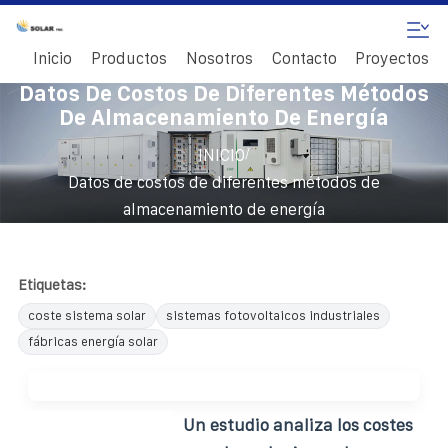
Inicio
Productos
Nosotros
Contacto
Proyectos
Datos De Costos De Diferentes Métodos
De Almacenamiento De Energía
/
INICIO
Datos de costos de diferentes métodos de
almacenamiento de energía
Etiquetas:
coste sistema solar
sistemas fotovoltaicos industriales
fábricas energía solar
Un estudio analiza los costes