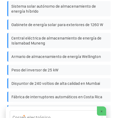
Sistema solar autónomo de almacenamiento de
energía híbrido
Gabinete de energía solar para exteriores de 1260 W
Central eléctrica de almacenamiento de energía de
Islamabad Muneng
Armario de almacenamiento de energía Wellington
Peso del inversor de 25 kW
Disyuntor de 240 voltios de alta calidad en Mumbai
Fábrica de interruptores automáticos en Costa Rica
Jamaica Contenedor inteligente de almacenamiento
×
de energía fotovoltaica con capacidad ultra grande
*