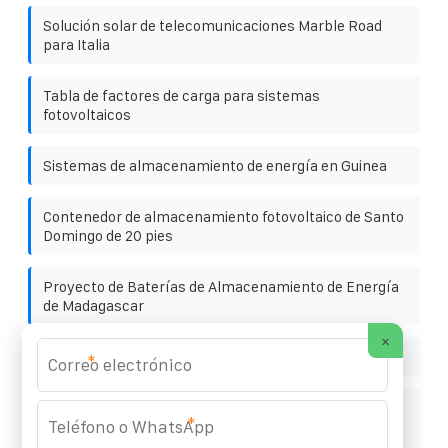
Solución solar de telecomunicaciones Marble Road
para Italia
Tabla de factores de carga para sistemas
fotovoltaicos
Sistemas de almacenamiento de energía en Guinea
Contenedor de almacenamiento fotovoltaico de Santo
Domingo de 20 pies
Proyecto de Baterías de Almacenamiento de Energía
de Madagascar
×
Fabricante de paneles solares de Reikiavik
*
Estación de comunicaciones en contenedores
*
Telesolar de la India Subvención para terrenos de
energía híbrida