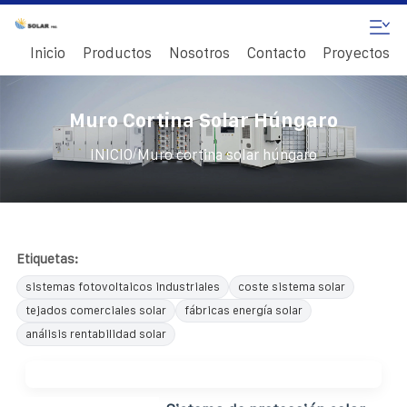
Inicio
Productos
Nosotros
Contacto
Proyectos
Muro Cortina Solar Húngaro
/
INICIO
Muro cortina solar húngaro
Etiquetas:
sistemas fotovoltaicos industriales
coste sistema solar
tejados comerciales solar
fábricas energía solar
análisis rentabilidad solar