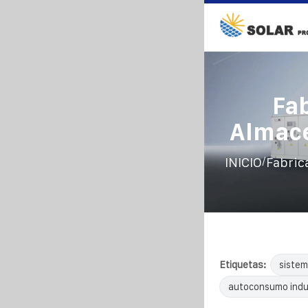
Fa
Almace
/
INICIO
Fabric
Etiquetas:
sistem
autoconsumo indus