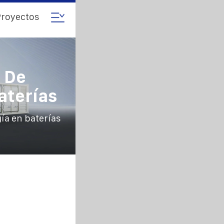
royectos
 De
aterías
ía en baterías