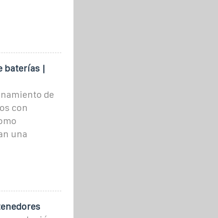
baterías |
enamiento de
dos con
Como
an una
tenedores