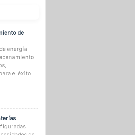
miento de
de energía
macenamiento
os,
ara el éxito
terías
figuradas
ecesidades de