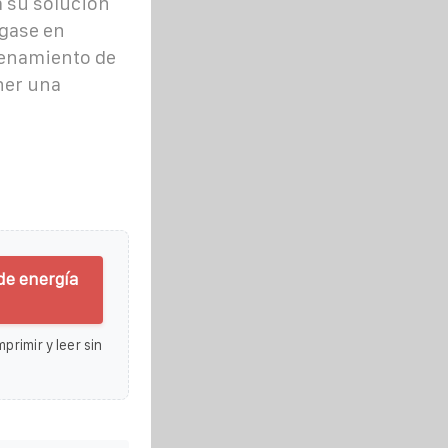
a su solución
gase en
cenamiento de
ner una
de energía
primir y leer sin