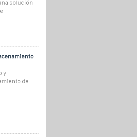
una solución
el
macenamiento
o y
amiento de