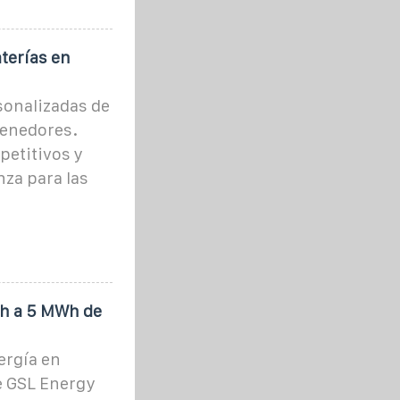
terías en
sonalizadas de
tenedores.
petitivos y
za para las
Wh a 5 MWh de
ergía en
e GSL Energy