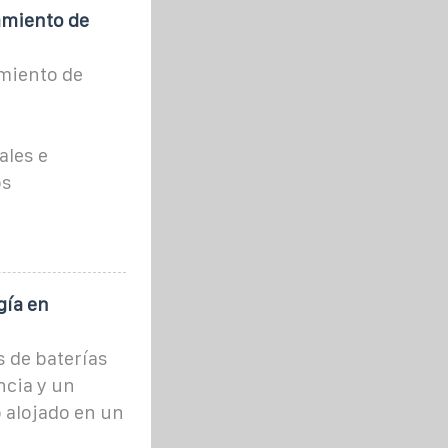
amiento de
miento de
ales e
os
gía en
 de baterías
ncia y un
o alojado en un