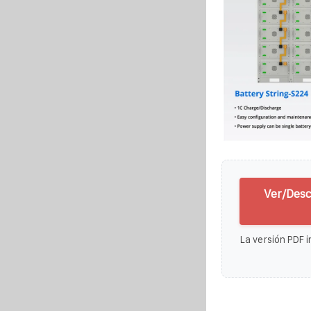
Ver/Desc
La versión PDF i