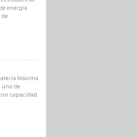
de energía
 de
atería Máxima
n uno de
 con capacidad