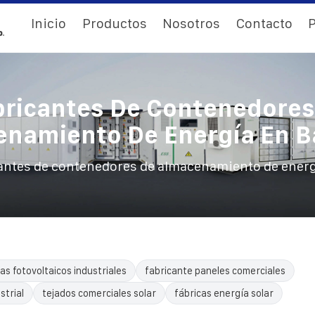
Inicio
Productos
Nosotros
Contacto
P
bricantes De Contenedores
namiento De Energía En B
antes de contenedores de almacenamiento de energ
as fotovoltaicos industriales
fabricante paneles comerciales
trial
tejados comerciales solar
fábricas energía solar