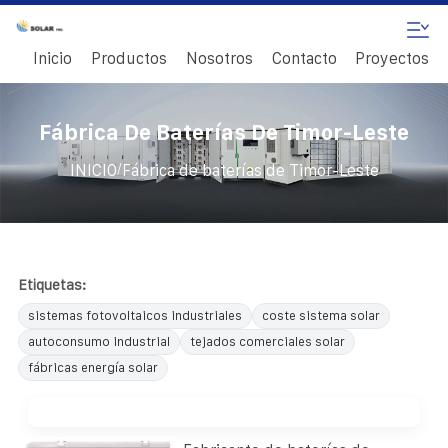
Inicio
Productos
Nosotros
Contacto
Proyectos
Fábrica De Baterías De Timor-Leste
/
INICIO
Fábrica de baterías de Timor-Leste
Etiquetas:
sistemas fotovoltaicos industriales
coste sistema solar
autoconsumo industrial
tejados comerciales solar
fábricas energía solar