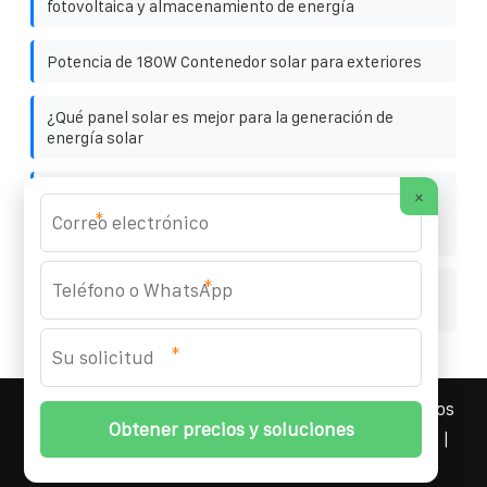
fotovoltaica y almacenamiento de energía
Potencia de 180W Contenedor solar para exteriores
¿Qué panel solar es mejor para la generación de
energía solar
Venta al por mayor de pequeños armarios solares
×
integrados para almacenamiento de energía en
*
Manchester Reino Unido
*
Jamaica almacenamiento de energía batería de litio
precio de extracción de litio
*
YOUFOTO INDUSTRIAL SOLAR
© 2008-
2026 Todos los
derechos reservados. | Teléfono:
+34 91 527 43 18
|
Mapa del sitio