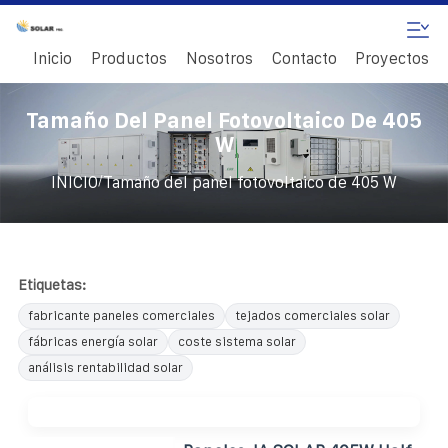
Inicio
Productos
Nosotros
Contacto
Proyectos
Tamaño Del Panel Fotovoltaico De 405
W
/
INICIO
Tamaño del panel fotovoltaico de 405 W
Etiquetas:
fabricante paneles comerciales
tejados comerciales solar
fábricas energía solar
coste sistema solar
análisis rentabilidad solar