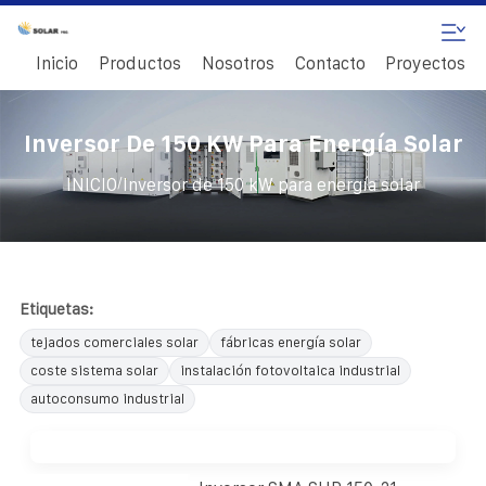
Inicio
Productos
Nosotros
Contacto
Proyectos
Inversor De 150 KW Para Energía Solar
/
INICIO
Inversor de 150 kW para energía solar
Etiquetas:
tejados comerciales solar
fábricas energía solar
coste sistema solar
instalación fotovoltaica industrial
autoconsumo industrial