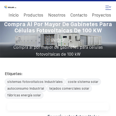
Inicio
Productos
Nosotros
Contacto
Proyectos
Compra Al Por Mayor De Gabinetes Para
Células Fotovoltaicas De 100 KW
/
INICIO
Compra al por mayor de gabinetes para células
fotovoltaicas de 100 kW
Etiquetas:
sistemas fotovoltaicos industriales
coste sistema solar
autoconsumo industrial
tejados comerciales solar
fábricas energía solar